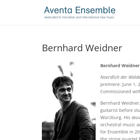
Bernhard Weidner
Bernhard Weidner
Noerdlich der Walde
premiere: June 1,
Commissioned with
Bernhard Weidner, 
guitarist before s
Würzburg. His œuv
orchestral music a
for Ensemble in 20
the string quartet