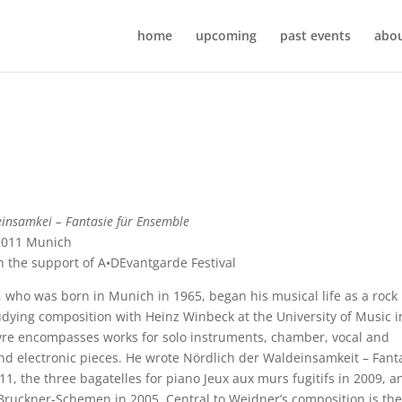
home
upcoming
past events
abou
insamkei – Fantasie für Ensemble
 2011 Munich
 the support of A•DEvantgarde Festival
who was born in Munich in 1965, began his musical life as a rock
tudying composition with Heinz Winbeck at the University of Music i
re encompasses works for solo instruments, chamber, vocal and
nd electronic pieces. He wrote Nördlich der Waldeinsamkeit – Fant
11, the three bagatelles for piano Jeux aux murs fugitifs in 2009, a
 Bruckner-Schemen in 2005. Central to Weidner’s composition is th