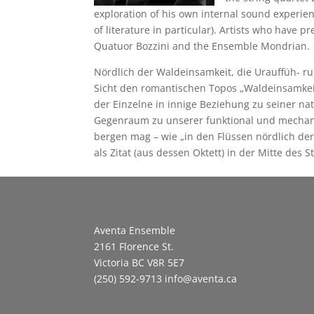
exploration of his own internal sound experien
of literature in particular). Artists who have
Quatuor Bozzini and the Ensemble Mondrian.
Nördlich der Waldeinsamkeit, die Urauffüh- r
Sicht den romantischen Topos „Waldeinsamkeit“
der Einzelne in innige Beziehung zu seiner na
Gegenraum zu unserer funktional und mechanis
bergen mag – wie „in den Flüssen nördlich der
als Zitat (aus dessen Oktett) in der Mitte des 
Aventa Ensemble
2161 Florence St.
Victoria BC V8R 5E7
(250) 592-9713
info@aventa.ca