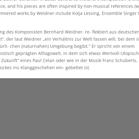
ce, and his pieces are often inspired by non-musical references (
 premiered works by Weidner include Kolja Lessing, Ensemble Singer 
ung des Komponisten Bernhard Weidner, re- flektiert aus deutsche
, der laut Weidner „ein Verhältnis zur Welt fassen will, bei dem s
türli- chen (naturnahen) Umgebung begibt.“ Er spricht von einem
tisch geprägten Alltagswelt, in dem sich etwas Wertvoll-Utopisc
 Zukunft“ eines Paul Celan oder wie in der Musik Franz Schuberts, 
Stückes ins Klanggeschehen ein- gebettet ist.