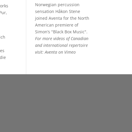
Norwegian percussion
works
sensation Håkon Stene
Pur,
joined Aventa for the North
American premiere of
r
Simon’s "Black Box Music".
ich
For more videos of Canadian
and international repertoire
hes
visit:
Aventa on Vimeo
die