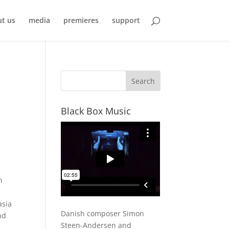
t us
media
premieres
support
Black Box Music
n
asia
Danish composer Simon
nd
Steen-Andersen and
e